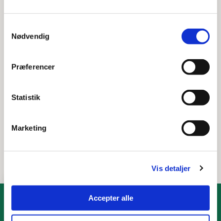
Personlige forhold
Samtykkevalg
Nødvendig
Kirkegård, gravsted og kapel
Præferencer
Ægteskab og vielser
Statistik
Deltag i grundlovsceremoni
Marketing
MitID
Vis detaljer
Accepter alle