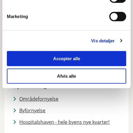
Forhåndsdialog om byggeprojekt
Byggetilladelse
Marketing
Fredede og bevaringsværdige bygninger
Miljø og energi
Vis detaljer
Se mere om Byggeri
Accepter alle
Afvis alle
Byudvikling
Områdefornyelse
Byfornyelse
Hospitalshaven - hele byens nye kvarter!