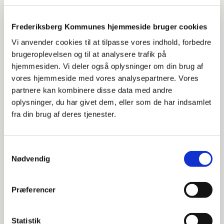
Bolig
Frederiksberg Kommunes hjemmeside bruger cookies
Boligtyper
Vi anvender cookies til at tilpasse vores indhold, forbedre
Flytning og adresse
brugeroplevelsen og til at analysere trafik på
hjemmesiden. Vi deler også oplysninger om din brug af
Boligstøtte
vores hjemmeside med vores analysepartnere. Vores
partnere kan kombinere disse data med andre
Ejendomsbidrag og ejendomsskat
oplysninger, du har givet dem, eller som de har indsamlet
Anmeld tom bolig
fra din brug af deres tjenester.
Se mere om Bolig
Samtykkevalg
Nødvendig
Byggeri
Præferencer
Byggesagsarkiv
Statistik