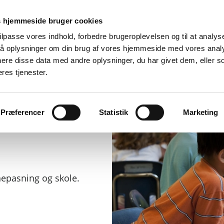
Er
 hjemmeside bruger cookies
tilpasse vores indhold, forbedre brugeroplevelsen og til at analyse
å oplysninger om din brug af vores hjemmeside med vores anal
d
By, bolig og miljø
Fritid og oplevelser
Job og ledighed
ere disse data med andre oplysninger, du har givet dem, eller s
eres tjenester.
Præferencer
Statistik
Marketing
nepasning og skole.