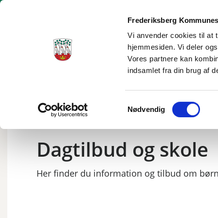
Frederiksberg Kommunes
Vi anvender cookies til at 
hjemmesiden. Vi deler ogs
Borgerservice
Dagtilbud og skole
Social og sundhe
Vores partnere kan kombin
indsamlet fra din brug af d
Samtykkevalg
Nødvendig
Dagtilbud og skole
Her finder du information og tilbud om bør