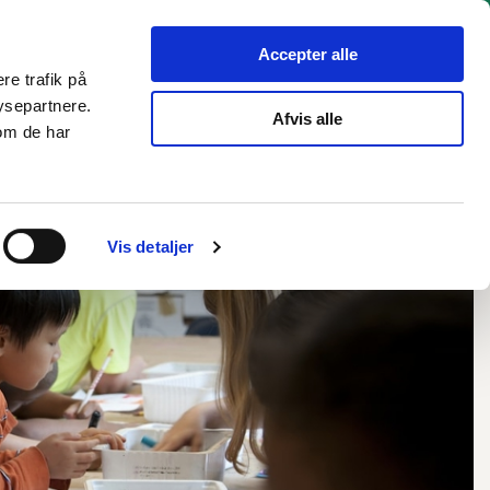
hverv
Politik
Bliv hørt
Kommunen
English
Accepter alle
re trafik på
ysepartnere.
Afvis alle
om de har
Vis detaljer