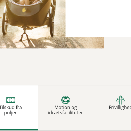
Tilskud fra
Motion og
Frivillighe
puljer
idrætsfaciliteter