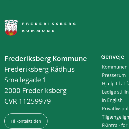
Genveje
Frederiksberg Kommune
Kommunen
Frederiksberg Rådhus
Presserum
Smallegade 1
Hjælp til at 
2000 Frederiksberg
Ledige stilli
CVR 11259979
In English
Privatlivspoli
Tilgængelig
Til kontaktsiden
FKintra - fo