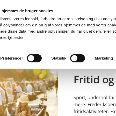
Er
 hjemmeside bruger cookies
tilpasse vores indhold, forbedre brugeroplevelsen og til at analyse
å oplysninger om din brug af vores hjemmeside med vores anal
d
By, bolig og miljø
Fritid og oplevelser
Job og ledighed
ere disse data med andre oplysninger, du har givet dem, eller s
eres tjenester.
Præferencer
Statistik
Marketing
Fritid og
Sport, underholdnin
mere. Frederiksbe
fritidsaktiviteter. 