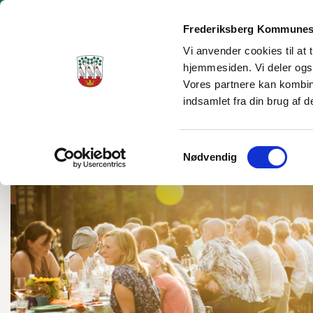
Frederiksberg Kommunes
Vi anvender cookies til at 
hjemmesiden. Vi deler ogs
Borgerservice
Dagtilbud og skole
Social og sundhe
Vores partnere kan kombin
indsamlet fra din brug af d
Samtykkevalg
Nødvendig