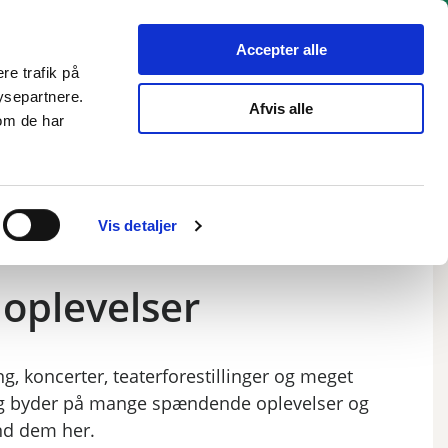
hverv
Politik
Bliv hørt
Kommunen
English
Accepter alle
re trafik på
ysepartnere.
Afvis alle
om de har
Vis detaljer
 oplevelser
g, koncerter, teaterforestillinger og meget
rg byder på mange spændende oplevelser
og
Find dem her.