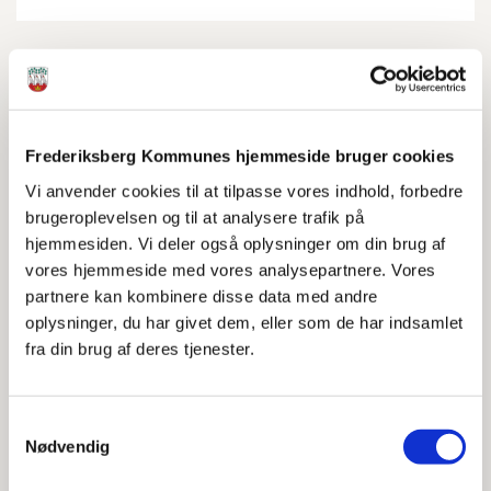
Boligløs
For at komme i betragtning til en anvist bolig
Frederiksberg Kommunes hjemmeside bruger cookies
skal du som udgangspunkt have både et akut
boligproblem og sociale problemer, som du
Vi anvender cookies til at tilpasse vores indhold, forbedre
ikke selv kan løse. Du skal som udgangspunkt
brugeroplevelsen og til at analysere trafik på
have folkeregisteradresse i Frederiksberg
hjemmesiden. Vi deler også oplysninger om din brug af
Kommune.
vores hjemmeside med vores analysepartnere. Vores
partnere kan kombinere disse data med andre
oplysninger, du har givet dem, eller som de har indsamlet
fra din brug af deres tjenester.
Almene boliger
Samtykkevalg
På denne side kan du se en oversigt over
Nødvendig
almene boligorganisationer på Frederiksberg
og læse referater fra de årlige