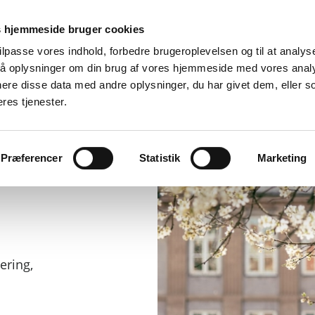
Er
 hjemmeside bruger cookies
tilpasse vores indhold, forbedre brugeroplevelsen og til at analyse
å oplysninger om din brug af vores hjemmeside med vores anal
d
By, bolig og miljø
Fritid og oplevelser
Job og ledighed
ere disse data med andre oplysninger, du har givet dem, eller s
eres tjenester.
Præferencer
Statistik
Marketing
ering,