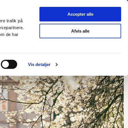
hverv
Politik
Bliv hørt
Kommunen
English
Accepter alle
re trafik på
ysepartnere.
Afvis alle
om de har
Vis detaljer