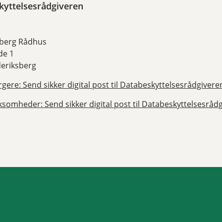
kyttelsesrådgiveren
sberg Rådhus
de 1
deriksberg
gere: Send sikker digital post til Databeskyttelsesrådgivere
rksomheder: Send sikker digital post til Databeskyttelsesråd