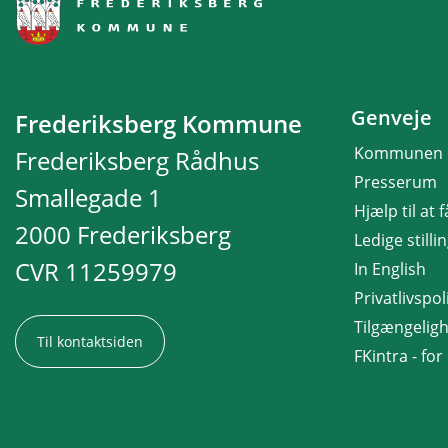
Genveje
Frederiksberg Kommune
Kommunen
Frederiksberg Rådhus
Presserum
Smallegade 1
Hjælp til at 
2000 Frederiksberg
Ledige stilli
CVR 11259979
In English
Privatlivspoli
Tilgængelig
Til kontaktsiden
FKintra - fo