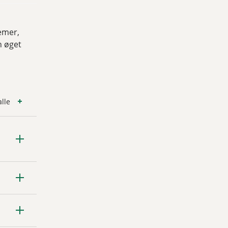
temer,
n øget
lle