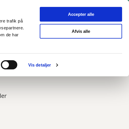
hverv
Politik
Bliv hørt
Kommunen
English
Accepter alle
re trafik på
ysepartnere.
Afvis alle
om de har
Vis detaljer
ler