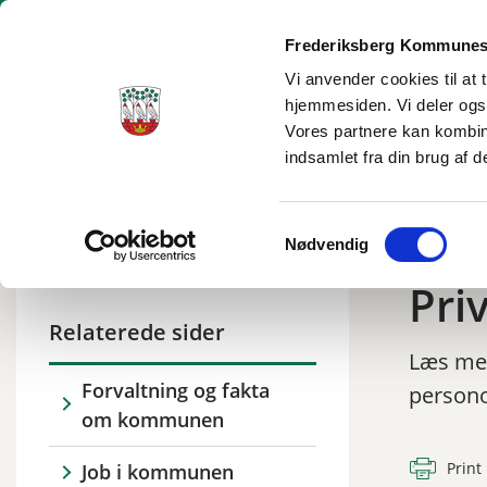
Frederiksberg Kommunes
Vi anvender cookies til at 
hjemmesiden. Vi deler ogs
Borgerservice
Dagtilbud og skole
Social og sundhe
Vores partnere kan kombin
indsamlet fra din brug af d
Tilbage til
Frederiksberg
/
Kommunen
/
Privatlivspolitik
Samtykkevalg
Nødvendig
Priv
Relaterede sider
Læs me
Forvaltning og fakta
persono
om kommunen
Print
Job i kommunen