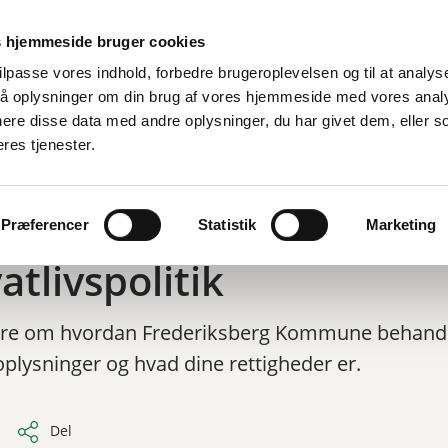
Er
 hjemmeside bruger cookies
tilpasse vores indhold, forbedre brugeroplevelsen og til at analyse
å oplysninger om din brug af vores hjemmeside med vores anal
d
By, bolig og miljø
Fritid og oplevelser
Job og ledighed
ere disse data med andre oplysninger, du har givet dem, eller s
eres tjenester.
Præferencer
Statistik
Marketing
atlivspolitik
re om hvordan Frederiksberg Kommune behand
plysninger og hvad dine rettigheder er.
Del