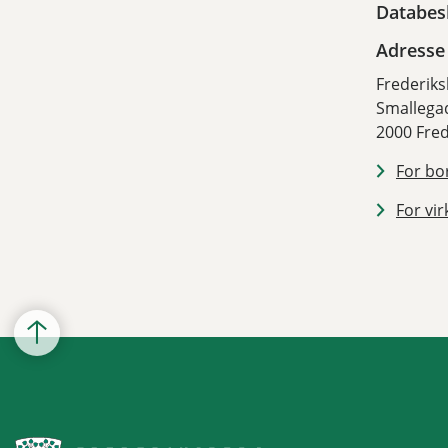
Databes
Adresse
Frederik
Smallega
2000 Fre
For bor
For vi