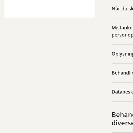
Når du skr
Mistanke
personop
Oplysning
Behandli
Databesk
Behand
divers