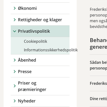
Økonomi
Frederiks
personopl
Rettigheder og klager
men også 
bevidsthe
Privatlivspolitik
Behand
Cookiepolitik
gener
Informationssikkerhedspolitik
Åbenhed
Sådan be
personop
Presse
Priser og
Frederik
præmieringer
Dine rett
Nyheder