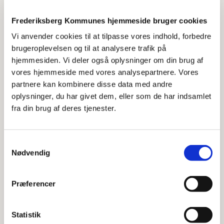
Frederiksberg Kommunes hjemmeside bruger cookies
Åbn
Vi anvender cookies til at tilpasse vores indhold, forbedre
brugeroplevelsen og til at analysere trafik på
hjemmesiden. Vi deler også oplysninger om din brug af
Vil du i kontakt med
vores hjemmeside med vores analysepartnere. Vores
familieafdelingen?
partnere kan kombinere disse data med andre
oplysninger, du har givet dem, eller som de har indsamlet
fra din brug af deres tjenester.
Ring på telefon
3821 3616
.Telefonen er åben
Se seks videoer der forklarer, hvad der skal ske,
mandag-torsdag kl. 8-16 og fredag kl. 8-13.
når du skal til møde med kommunen
Samtykkevalg
Hvis du har brug for kommunens hjælp aftener,
Nødvendig
weekender og helligdage kan du ringe på:
2898
3650
(den sociale børne- og ungedøgnvagt).
Præferencer
Statistik
Hvad sker der, når du har talt