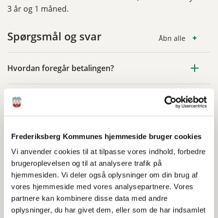
3 år og 1 måned.
Spørgsmål og svar
Åbn alle
Hvordan foregår betalingen?
Kan jeg få søskenderabat?
Kan jeg få fripladstilskud?
Frederiksberg Kommunes hjemmeside bruger cookies
Vi anvender cookies til at tilpasse vores indhold, forbedre
Hvad koster det at benytte en plads i en anden
brugeroplevelsen og til at analysere trafik på
kommune?
hjemmesiden. Vi deler også oplysninger om din brug af
vores hjemmeside med vores analysepartnere. Vores
partnere kan kombinere disse data med andre
oplysninger, du har givet dem, eller som de har indsamlet