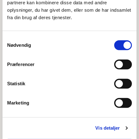
partnere kan kombinere disse data med andre
oplysninger, du har givet dem, eller som de har indsamlet
fra din brug af deres tjenester.
Åbn alle
Samtykkevalg
Nødvendig
Privatlivspolitik
Præferencer
Se seneste nyhedsbreve her
Statistik
Kontakt erhvervskonsulenterne
Hvis du har brug for råd og vejledning eller ønsker
Marketing
besøg i din virksomhed, er du velkommen til at
kontakte vores erhvervskonsulenter på
erhverv@frederiksberg.dk
eller direkte.
Vis detaljer