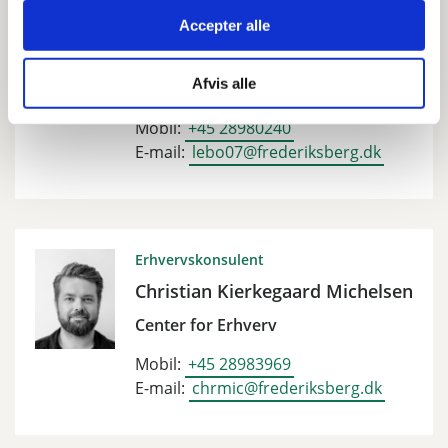
Erhvervskonsulent
Accepter alle
Lena Bodnia
Afvis alle
Center for Erhverv
Mobil:
+45 28980240
E-mail:
lebo07@frederiksberg.dk
Erhvervskonsulent
Christian Kierkegaard Michelsen
Center for Erhverv
Mobil:
+45 28983969
E-mail:
chrmic@frederiksberg.dk