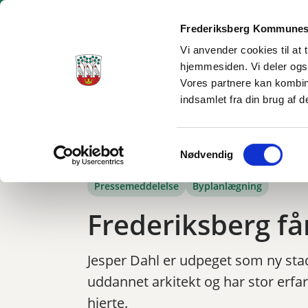
Frederiksberg Kommunes
Vi anvender cookies til at 
hjemmesiden. Vi deler ogs
Borgerservice
Dagtilbud og skole
Social og sundhe
Vores partnere kan kombin
indsamlet fra din brug af d
Tilbage til
Frederiksberg
/
Kommunen
/
Nyheder
/
Frederiksberg får ny
Samtykkevalg
Nødvendig
Pressemeddelelse
Byplanlægning
Frederiksberg få
Jesper Dahl er udpeget som ny sta
uddannet arkitekt og har stor erf
hjerte.