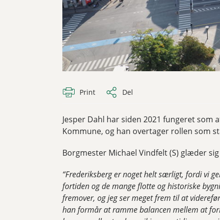
Print
Del
Jesper Dahl har siden 2021 fungeret som af
Kommune, og han overtager rollen som stad
Borgmester Michael Vindfelt (S) glæder si
“Frederiksberg er noget helt særligt, fordi v
fortiden og de mange flotte og historiske bygn
fremover, og jeg ser meget frem til at videref
han formår at ramme balancen mellem at forn