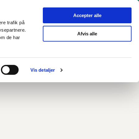
hverv
Politik
Bliv hørt
Kommunen
English
Accepter alle
re trafik på
ysepartnere.
Afvis alle
om de har
Vis detaljer