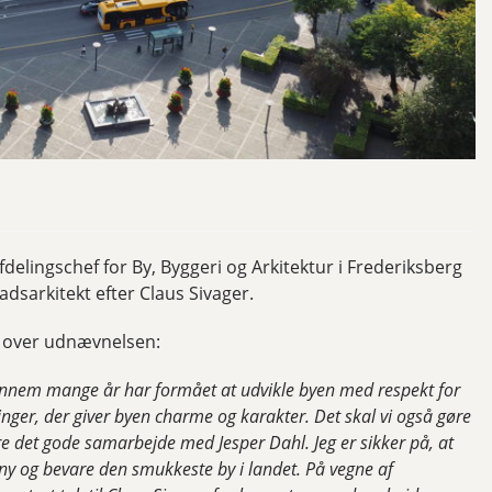
delingschef for By, Byggeri og Arkitektur i Frederiksberg
sarkitekt efter Claus Sivager.
g over udnævnelsen:
i gennem mange år har formået at udvikle byen med respekt for
inger, der giver byen charme og karakter. Det skal vi også gøre
øre det gode samarbejde med Jesper Dahl. Jeg er sikker på, at
y og bevare den smukkeste by i landet. På vegne af