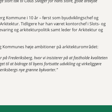
 stort tak til Claus Sivager for hans store, gode arbejde
berg Kommune i 10 år – først som byudviklingschef og
Arkitektur. Tidligere har han været kontorchef i Slots- og
aring og arkitekturpolitik samt leder for Arkitektur og
berg Kommunes høje ambitioner på arkitekturområdet:
r på Frederiksberg, hvor vi insisterer på at fastholde kvaliteten
 til at bidrage til byens fortsatte udvikling og virkeliggøre
deriksbergs nye grønne bykvarter.”