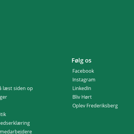
Følg os
Facebook
Instagram
få læst siden op
LinkedIn
nger
Bliv Hørt
Oplev Frederiksberg
tik
hedserklæring
r medarbejdere