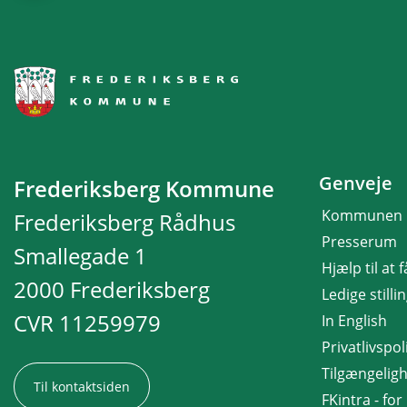
Genveje
Frederiksberg Kommune
Kommunen
Frederiksberg Rådhus
Presserum
Smallegade 1
Hjælp til at 
2000 Frederiksberg
Ledige stilli
CVR 11259979
In English
Privatlivspoli
Tilgængelig
Til kontaktsiden
FKintra - fo