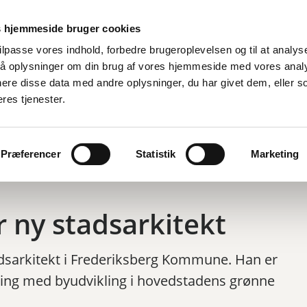
Er
 hjemmeside bruger cookies
tilpasse vores indhold, forbedre brugeroplevelsen og til at analyse
å oplysninger om din brug af vores hjemmeside med vores anal
d
By, bolig og miljø
Fritid og oplevelser
Job og ledighed
ere disse data med andre oplysninger, du har givet dem, eller s
eres tjenester.
 stadsarkitekt
Præferencer
Statistik
Marketing
r ny stadsarkitekt
dsarkitekt i Frederiksberg Kommune. Han er
aring med byudvikling i hovedstadens grønne