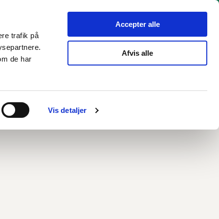
hverv
Politik
Bliv hørt
Kommunen
English
Accepter alle
re trafik på
ysepartnere.
Afvis alle
om de har
 børn og unge på nettet
Vis detaljer