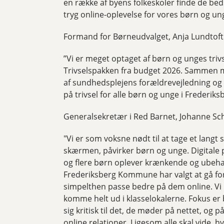
en række af byens folkeskoler finde de bed
tryg online-oplevelse for vores børn og un
Formand for Børneudvalget, Anja Lundtoft (
”Vi er meget optaget af børn og unges trivs
Trivselspakken fra budget 2026. Sammen m
af sundhedsplejens forældrevejledning og a
på trivsel for alle børn og unge i Frederi
Generalsekretær i Red Barnet, Johanne Sch
"Vi er som voksne nødt til at tage et langt 
skærmen, påvirker børn og unge. Digitale
og flere børn oplever krænkende og ubehage
Frederiksberg Kommune har valgt at gå forr
simpelthen passe bedre på dem online. Vi 
komme helt ud i klasselokalerne. Fokus er 
sig kritisk til det, de møder på nettet, o
online relationer. Ligesom alle skal vide, h