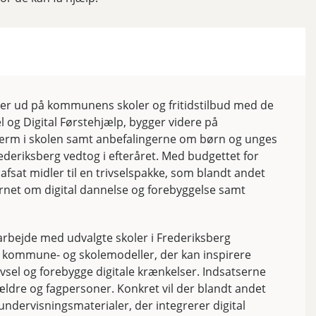
r ud på kommunens skoler og fritidstilbud med de
l og Digital Førstehjælp, bygger videre på
rm i skolen samt anbefalingerne om børn og unges
deriksberg vedtog i efteråret. Med budgettet for
fsat midler til en trivselspakke, som blandt andet
net om digital dannelse og forebyggelse samt
arbejde med udvalgte skoler i Frederiksberg
e kommune- og skolemodeller, der kan inspirere
ivsel og forebygge digitale krænkelser. Indsatserne
rældre og fagpersoner. Konkret vil der blandt andet
undervisningsmaterialer, der integrerer digital