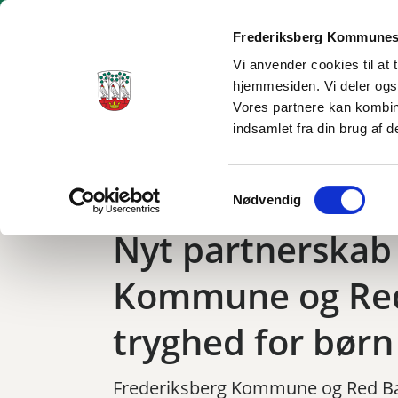
Frederiksberg Kommunes
Vi anvender cookies til at 
hjemmesiden. Vi deler ogs
Borgerservice
Dagtilbud og skole
Social og sundhe
Vores partnere kan kombin
indsamlet fra din brug af d
Tilbage til
Frederiksberg
/
Kommunen
/
Nyheder
/
Nyt partnerskab me
Samtykkevalg
Nødvendig
Nyt partnerskab
Kommune og Red
tryghed for børn
Frederiksberg Kommune og Red Barn