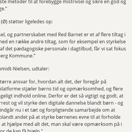
ste metoder til at forebygge mistrivsel og sikre en god og
ge.”
Ø) støtter ligeledes op:
el, og partnerskabet med Red Barnet er et af flere tiltag i
ed en række andre tiltag, som for eksempel en styrkelse
f det pædagogiske personale i dagtilbud, får vi sat fokus
ksberg Kommune.”
midt-Nielsen, udtaler:
større ansvar for, hvordan alt det, der foregår på
 platforme stjæler børns tid og opmærksomhed, og flere
ligt indhold online. Derfor er det så vigtigt og godt, at
est og vil styrke den digitale dannelse blandt børn - og
indgår nu i et tæt og forpligtende samarbejde om at
blandt andet på at styrke børnenes evne til at forholde
g på at hjælpe med alt det, man skal være opmærksom på i
vor de kan få hjælp."