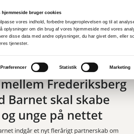
Er
 hjemmeside bruger cookies
tilpasse vores indhold, forbedre brugeroplevelsen og til at analyse
å oplysninger om din brug af vores hjemmeside med vores anal
d
By, bolig og miljø
Fritid og oplevelser
Job og ledighed
ere disse data med andre oplysninger, du har givet dem, eller s
eres tjenester.
llem Frederiksberg Kommune og Red Barnet skal skabe tryghed for
Præferencer
Statistik
Marketing
 mellem Frederiksberg
 Barnet skal skabe
 og unge på nettet
et indgår et nyt flerårigt partnerskab om