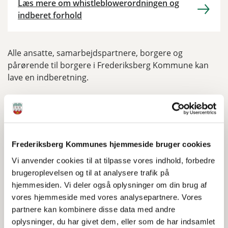
Læs mere om whistleblowerordningen og
indberet forhold
Alle ansatte, samarbejdspartnere, borgere og
pårørende til borgere i Frederiksberg Kommune kan
lave en indberetning.
Du kan anmelde både anonymt eller med navn.
Kontakt
Frederiksberg Kommunes hjemmeside bruger cookies
Vi anvender cookies til at tilpasse vores indhold, forbedre
Borgerrådgiver
brugeroplevelsen og til at analysere trafik på
Telefontid
hjemmesiden. Vi deler også oplysninger om din brug af
vores hjemmeside med vores analysepartnere. Vores
Mandag - torsdag klokken 10 - 15
partnere kan kombinere disse data med andre
Hvis jeg ikke kan besvare dit opkald, læg en besked og
oplysninger, du har givet dem, eller som de har indsamlet
jeg vil vende tilbage hurtigst mulig