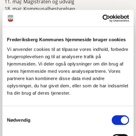
11. maj: Magistraten og udvalg
18. maj: Kommunalbestyrelsen
25. maj: 2. pinsedag
JUNI
Frederiksberg Kommunes hjemmeside bruger cookies
1. juni: Magistraten og udvalg
Vi anvender cookies til at tilpasse vores indhold, forbedre
8. juni: Magistraten og udvalg
brugeroplevelsen og til at analysere trafik på
15. juni: Kommunalbestyrelsen
hjemmesiden. Vi deler også oplysninger om din brug af
vores hjemmeside med vores analysepartnere. Vores
partnere kan kombinere disse data med andre
JULI
oplysninger, du har givet dem, eller som de har indsamlet
fra din brug af deres tjenester.
SOMMERFERIE
Samtykkevalg
AUGUST
Nødvendig
10. august: Magistraten og udvalg