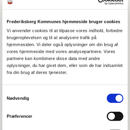
Trivselslinealen er et redskab for fagpersoner til at
vurdere hvor udsat et barn eller en ung er i sin
udvikling og trivsel.
Frederiksberg Kommunes hjemmeside bruger cookies
Vi anvender cookies til at tilpasse vores indhold, forbedre
brugeroplevelsen og til at analysere trafik på
Trivselslineal
hjemmesiden. Vi deler også oplysninger om din brug af
vores hjemmeside med vores analysepartnere. Vores
partnere kan kombinere disse data med andre
Indsatstrappen er et overblik for fagpersoner og viser
oplysninger, du har givet dem, eller som de har indsamlet
de forskellige typer af indsatser i forhold til graden af
fra din brug af deres tjenester.
indgriben i hverdagen.
Samtykkevalg
Indsatstrappe
Nødvendig
Præferencer