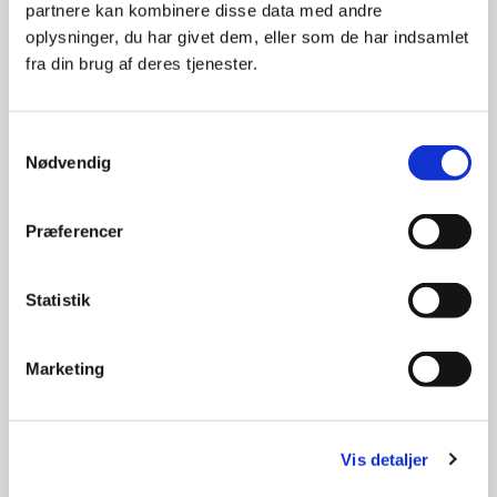
partnere kan kombinere disse data med andre
oplysninger, du har givet dem, eller som de har indsamlet
Miljø
fra din brug af deres tjenester.
Telefontid
Mandag - torsdag klokken 9-14
Samtykkevalg
Fredag klokken 9-13
Nødvendig
Personlig henvendelse
Kun efter forudgående aftale
Præferencer
Adresse
Statistik
Frederiksberg Rådhus
Smallegade 1
2000 Frederiksberg
Marketing
Telefon:
3821 4151
For borgere: Send sikker digital post til Miljø
Vis detaljer
For virksomheder: Send sikker digital post til Miljø