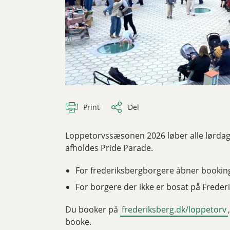
Print
Del
Loppetorvssæsonen 2026 løber alle lørdage f
afholdes Pride Parade.
For frederiksbergborgere åbner booking
For borgere der ikke er bosat på Freder
Du booker på
frederiksberg.dk/loppetorv
booke.