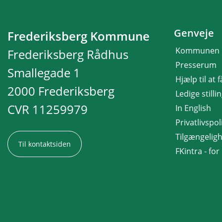
Genveje
Frederiksberg Kommune
Kommunen
Frederiksberg Rådhus
Presserum
Smallegade 1
Hjælp til at 
2000 Frederiksberg
Ledige stilli
CVR 11259979
In English
Privatlivspoli
Tilgængelig
Til kontaktsiden
FKintra - fo