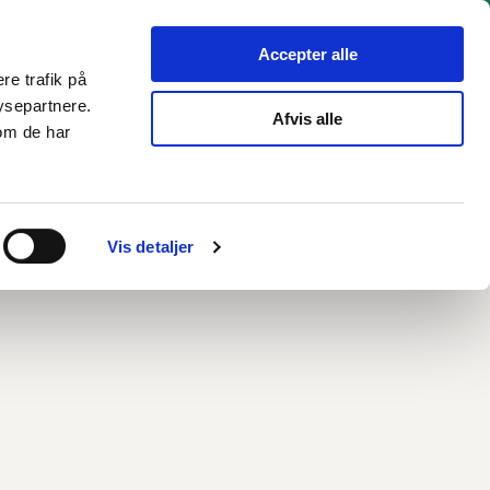
hverv
Politik
Bliv hørt
Kommunen
English
Accepter alle
re trafik på
ysepartnere.
Afvis alle
om de har
Vis detaljer