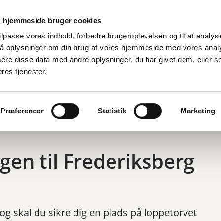
Er
 hjemmeside bruger cookies
tilpasse vores indhold, forbedre brugeroplevelsen og til at analyse
å oplysninger om din brug af vores hjemmeside med vores anal
d
By, bolig og miljø
Fritid og oplevelser
Job og ledighed
ere disse data med andre oplysninger, du har givet dem, eller s
eres tjenester.
til Frederiksberg Loppetorv snart
Præferencer
Statistik
Marketing
en til Frederiksberg
g skal du sikre dig en plads på loppetorvet