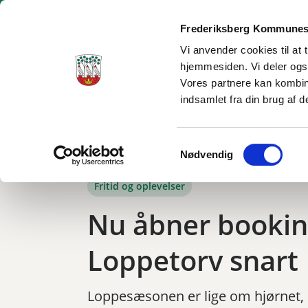
Frederiksberg Kommunes
Vi anvender cookies til at 
hjemmesiden. Vi deler ogs
Borgerservice
Dagtilbud og skole
Social og sundhe
Vores partnere kan kombin
indsamlet fra din brug af d
Tilbage til
Frederiksberg
/
Kommunen
/
Nyheder
/
Nu åbner bookingen 
Samtykkevalg
Nødvendig
Fritid og oplevelser
Nu åbner booking
Loppetorv snart
Loppesæsonen er lige om hjørnet, o