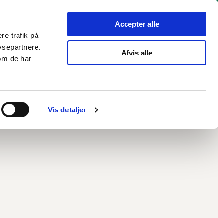
hverv
Politik
Bliv hørt
Kommunen
English
Accepter alle
re trafik på
ysepartnere.
Afvis alle
om de har
Vis detaljer