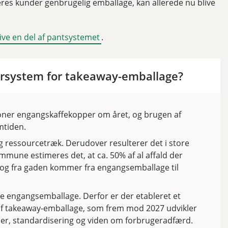
eres kunder genbrugelig emballage, kan allerede nu blive
ive en del af pantsystemet
.
tursystem for takeaway-emballage?
oner engangskaffekopper om året, og brugen af
emtiden.
g ressourcetræk. Derudover resulterer det i store
mune estimeres det, at ca. 50% af al affald der
 og fra gaden kommer fra engangsemballage til
re engangsemballage. Derfor er der etableret et
af takeaway-emballage, som frem mod 2027 udvikler
er, standardisering og viden om forbrugeradfærd.