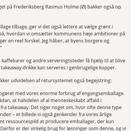
lget på Frederiksberg Rasmus Holme (Ø) bakker også op
lage tilbage, gør vi det også lettere at vælge grønt i
l på, hvordan vi omsætter kommunens høje ambitioner på
gør en reel forskel. Jeg håber, at byens borgere og
”
 kaffebarer og andre serveringssteder få hjælp til at blive
 takeaway-drikke kan serveres i genbrugelige kopper.
er udvidelsen af retursystemet også begejstring:
 i opgøret med vores enorme forbrug af engangsemballage.
sådan, at halvdelen af al menneskeskabt affald i
ra takeaway. Det siger noget om, hvor ofte denne type
nden – et billede vi også genkender fra vores årlige
rmt ressourcespild at producere emballager, der kun
d. Derfor er der virkelig brug for løsninger som denne, og vi