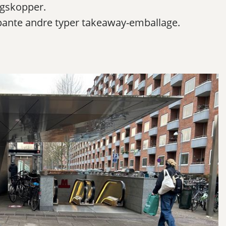
ugskopper.
t pante andre typer takeaway-emballage.