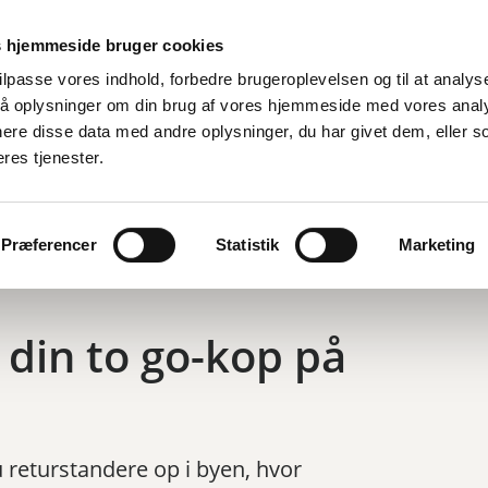
Er
 hjemmeside bruger cookies
tilpasse vores indhold, forbedre brugeroplevelsen og til at analyse
å oplysninger om din brug af vores hjemmeside med vores anal
d
By, bolig og miljø
Fritid og oplevelser
Job og ledighed
ere disse data med andre oplysninger, du har givet dem, eller s
eres tjenester.
 to go-kop på Frederiksberg
Præferencer
Statistik
Marketing
din to go-kop på
returstandere op i byen, hvor