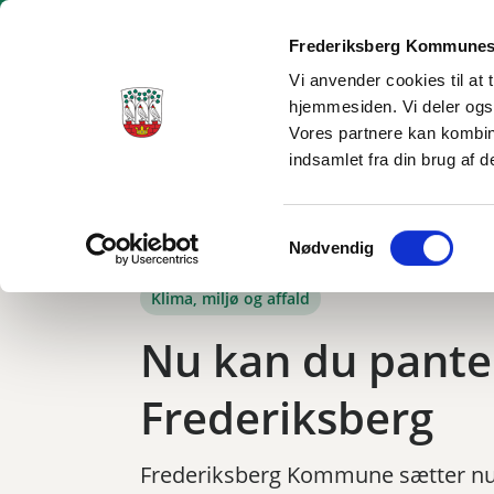
Frederiksberg Kommunes
Vi anvender cookies til at 
hjemmesiden. Vi deler ogs
Borgerservice
Dagtilbud og skole
Social og sundhe
Vores partnere kan kombin
indsamlet fra din brug af d
Tilbage til
Frederiksberg
/
Kommunen
/
Nyheder
/
Nu kan du pante din
Samtykkevalg
Nødvendig
Klima, miljø og affald
Nu kan du pante 
Frederiksberg
Frederiksberg Kommune sætter nu 