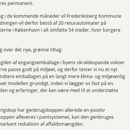
øres permanent.
ft, og i de kommende måneder vil Frederiksberg Kommune
dningen vil derfor bestå af 20 returautomater på
rne i København i alt omfatte 54 steder, hvor borgere
 over det nye, grønne tiltag:
gden af engangsemballage i byens skraldespande vokser
gerne passe godt på miljøet, og derfor tester vi nu et nyt
ndtere emballagen på en langt mere klima- og miljøvenlig
røvet modellen grundigt, inden vi lægger os fast på en
den og erfaringer, der kan være med til at understøtte
gskop har genbrugskoppen allerede en positiv
r koppen afleveres i pantsystemet, kan den genbruges
 markant reduktion af affaldsmængden.