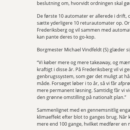
beslutning om, hvorvidt ordningen skal g
De første 10 automater er allerede i dri
sætte yderligere 10 returautomater op. Or
Frederiksberg og vil sammen med automate
kan pante deres to go-kop.
Borgmester Michael Vindfeldt (S) glæder sig
“Vi køber mere og mere takeaway, og mæn
kraftigt i disse år. På Frederiksberg vil vi 
genbrugssystem, som gør det muligt at hå
måde. Forsøget løber i to år, så vi får afp
mere permanent løsning. Samtidig får vi vi
den grønne omstilling på nationalt plan.”
Sammenlignet med en gennemsnitlig engan
klimaeffekt efter blot to ganges brug. Nå
mere end 100 gange, hvilket medfører en