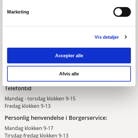
Links
Marketing
Læs Magasin Genbrug
Frederiksberg Kommunes administrative
retningslinjer for husholdningsaffald
Vis detaljer
Accepter alle
Kontakt
Afvis alle
Affald og Genbrug
Telefontid
Mandag - torsdag klokken 9-15
Fredag klokken 9-13
Personlig henvendelse i Borgerservice:
Mandag klokken 9-17
Tirsdag-fredag klokken 9-13