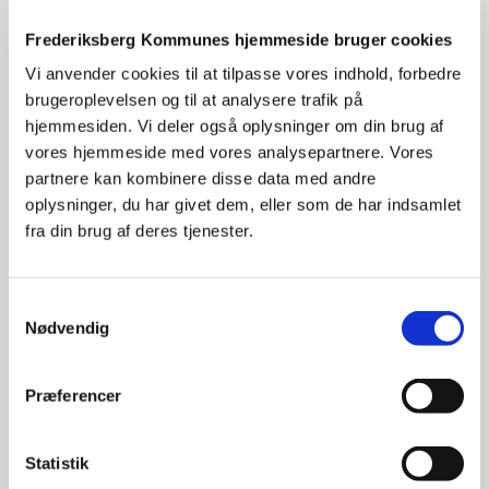
Affaldet er ikke hentet
Frederiksberg Kommunes hjemmeside bruger cookies
Vi anvender cookies til at tilpasse vores indhold, forbedre
Tømmekalender
brugeroplevelsen og til at analysere trafik på
hjemmesiden. Vi deler også oplysninger om din brug af
vores hjemmeside med vores analysepartnere. Vores
Ændring af beholdere
partnere kan kombinere disse data med andre
oplysninger, du har givet dem, eller som de har indsamlet
fra din brug af deres tjenester.
Beholderen er defekt
Bestille vask af beholder
Samtykkevalg
Nødvendig
Storskrald
Præferencer
Statistik