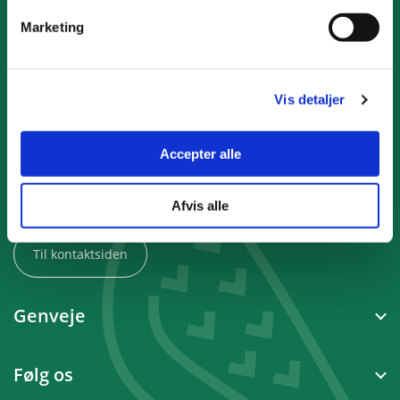
Marketing
Frederiksberg Kommune
Frederiksberg Rådhus
Vis detaljer
Smallegade 1
2000 Frederiksberg
Accepter alle
CVR 11259979
Afvis alle
Til kontaktsiden
Genveje
Følg os