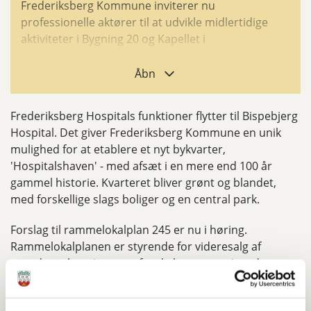
Frederiksberg Kommune inviterer nu
professionelle aktører til at udvikle midlertidige
aktiviteter i Bygning 20 og Kapellet i
Hospitalshaven. Målet er at skabe liv, synlighed og
publikumsrettede oplevelser, i takt med at
Åbn
området omdannes. Aktiviteterne skal være åbne
og inkluderende og tage afsæt i udviklingsplanens
Frederiksberg Hospitals funktioner flytter til Bispebjerg
hovedtemaer: Kunst og kultur, bæredygtighed,
Hospital. Det giver Frederiksberg Kommune en unik
sundhed og bevægelse. Cafédrift eller anden
mulighed for at etablere et nyt bykvarter,
servering kan indgå i aktiviteten. De midlertidige
'Hospitalshaven' - med afsæt i en mere end 100 år
aktiviteter kan foregå i minimum 5 år og vil være en
gammel historie. Kvarteret bliver grønt og blandet,
unik mulighed for at afprøve nye formater og skabe
med forskellige slags boliger og en central park.
stærke, stedsspecifikke oplevelser for både dem,
der bor på Frederiksberg og for besøgende.
Forslag til rammelokalplan 245 er nu i høring.
Rammelokalplanen er styrende for videresalg af
Læs OPEN CALL for Hospitalshaven
grunde og bygninger og for de byggeretsgivende
lokalplaner, der vil blive udarbejdet på grundlag af
tilbudsprojekter fra kommende bygherrer.