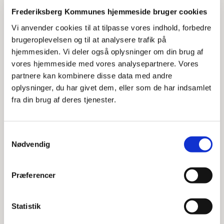
Sideløbende er forslag til kommuneplantillæg 2 og
Frederiksberg Kommunes hjemmeside bruger cookies
spildevandstillæg 3 i høring, og forslagene følges af en
miljøvurdering.
Vi anvender cookies til at tilpasse vores indhold, forbedre
brugeroplevelsen og til at analysere trafik på
Læs mere og skriv til os her
, hvis du har kommentarer
hjemmesiden. Vi deler også oplysninger om din brug af
eller forslag til planforslagene senest 5. august 2026.
vores hjemmeside med vores analysepartnere. Vores
partnere kan kombinere disse data med andre
oplysninger, du har givet dem, eller som de har indsamlet
Åbn alle
fra din brug af deres tjenester.
Det sker i disse år
Samtykkevalg
Nødvendig
Det kan du opleve nu
Præferencer
Ny park
Statistik
Udviklingsplan