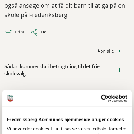
også ansøge om at få dit barn til at gå på en
skole på Frederiksberg.
Print
Del
Åbn alle
Sådan kommer du i betragtning til det frie
skolevalg
Regler for frit skolevalg i Frederiksberg
Kommune
Ansøgning om skoleskift til det kommende
Frederiksberg Kommunes hjemmeside bruger cookies
skoleår
Vi anvender cookies til at tilpasse vores indhold, forbedre