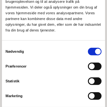
brugeroplevelsen og til at analysere trafik på
hjemmesiden. Vi deler også oplysninger om din brug af
Prioritering når der er mange ansøgere
vores hjemmeside med vores analysepartnere. Vores
partnere kan kombinere disse data med andre
Find din distriktsskole
oplysninger, du har givet dem, eller som de har indsamlet
fra din brug af deres tjenester.
Frit skolevalg og specialundervisning
Samtykkevalg
Nødvendig
Kontakt
Præferencer
Skoleafdelingen
Statistik
Telefontid
Mandag - fredag klokken 10-13
Marketing
Adresse