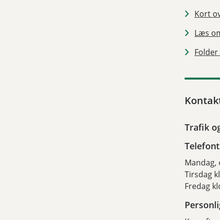
Kort o
Læs om
Folder
Kontak
Trafik o
Telefont
Mandag, 
Tirsdag k
Fredag kl
Personl