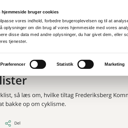
Er
 hjemmeside bruger cookies
tilpasse vores indhold, forbedre brugeroplevelsen og til at analyse
å oplysninger om din brug af vores hjemmeside med vores anal
d
By, bolig og miljø
Fritid og oplevelser
Job og ledighed
ere disse data med andre oplysninger, du har givet dem, eller s
eres tjenester.
/
Cyklister
Præferencer
Statistik
Marketing
lister
yklist, så læs om, hvilke tiltag Frederiksberg Ko
 at bakke op om cyklisme.
Del