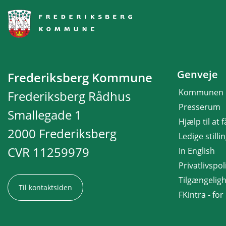
Genveje
Frederiksberg Kommune
Kommunen
Frederiksberg Rådhus
Presserum
Smallegade 1
Hjælp til at 
2000 Frederiksberg
Ledige stilli
CVR 11259979
In English
Privatlivspoli
Tilgængelig
Til kontaktsiden
FKintra - fo