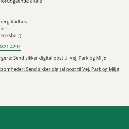
 forudgående aftale
sberg Rådhus
de 1
deriksberg
3821 4292
gere: Send sikker digital post til Vej, Park og Miljø
ksomheder: Send sikker digital post til Vej, Park og Miljø