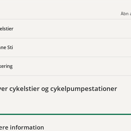
Åbn a
lstier
ne Sti
kering
ver cykelstier og cykelpumpestationer
ere information