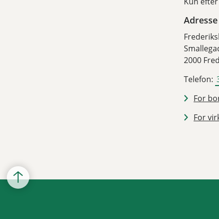
Kun efter
Adresse
Frederik
Smallega
2000 Fre
Telefon:
For bor
For vir