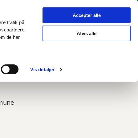
hverv
Politik
Bliv hørt
Kommunen
English
Accepter alle
re trafik på
ysepartnere.
Afvis alle
om de har
Vis detaljer
mmune