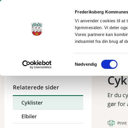
Frederiksberg Kommunes
Vi anvender cookies til at 
hjemmesiden. Vi deler ogs
Borgerservice
Dagtilbud og skole
Social og sundhe
Vores partnere kan kombin
indsamlet fra din brug af d
Tilbage til
Frederiksberg
/
By, bolig og miljø
/
Trafik
/
Kom rundt i byen
Samtykkevalg
Nødvendig
Cyk
Relaterede sider
Er du c
Cyklister
gør for
Elbiler
Print