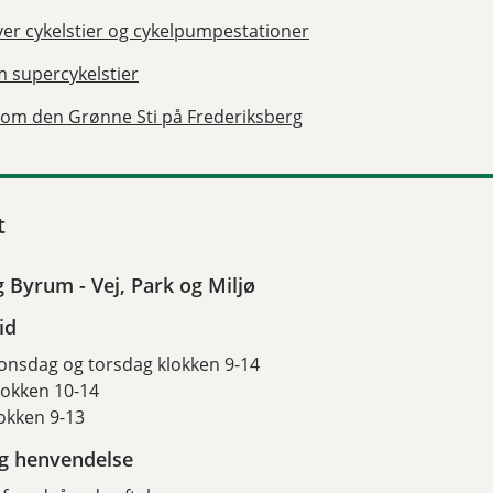
ver cykelstier og cykelpumpestationer
 supercykelstier
 om den Grønne Sti på Frederiksberg
t
g Byrum - Vej, Park og Miljø
id
onsdag og torsdag klokken 9-14
lokken 10-14
okken 9-13
ig henvendelse