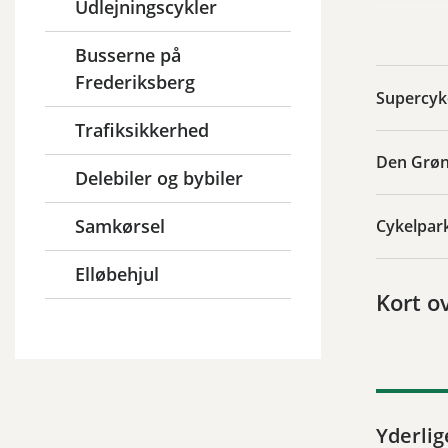
Udlejningscykler
Busserne på
Frederiksberg
Supercyke
Trafiksikkerhed
Den Grøn
Delebiler og bybiler
Samkørsel
Cykelpar
Elløbehjul
Kort o
Yderlig