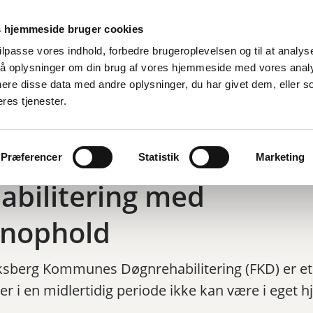
Er
 hjemmeside bruger cookies
tilpasse vores indhold, forbedre brugeroplevelsen og til at analyse
å oplysninger om din brug af vores hjemmeside med vores anal
d
By, bolig og miljø
Fritid og oplevelser
Job og ledighed
ere disse data med andre oplysninger, du har givet dem, eller s
eres tjenester.
eje
/
Rehabilitering med døgnophold
Præferencer
Statistik
Marketing
abilitering med
nophold
ksberg Kommunes Døgnrehabilitering (FKD) er et 
 der i en midlertidig periode ikke kan være i eget 