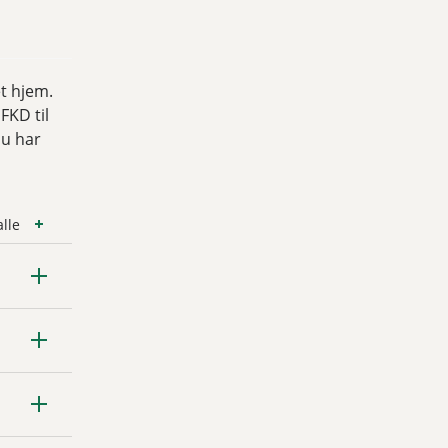
t hjem.
FKD til
du har
lle