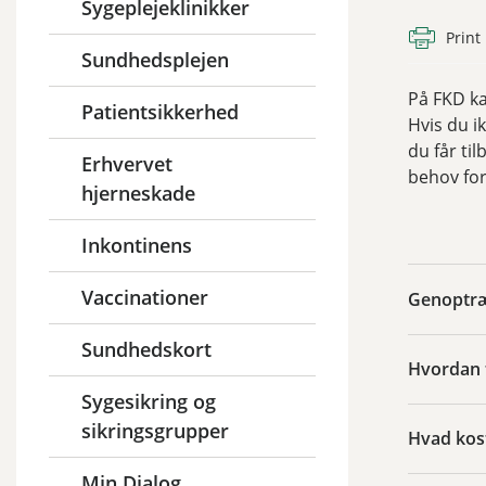
Sygeplejeklinikker
Print
Sundhedsplejen
På FKD ka
Patientsikkerhed
Hvis du i
du får ti
Erhvervet
behov for
hjerneskade
Inkontinens
Vaccinationer
Genoptræn
Sundhedskort
Hvordan f
Sygesikring og
sikringsgrupper
Hvad kos
Min Dialog