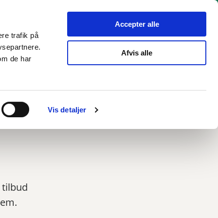
hverv
Politik
Bliv hørt
Kommunen
English
Accepter alle
re trafik på
ysepartnere.
Afvis alle
om de har
Vis detaljer
tilbud
hjem.