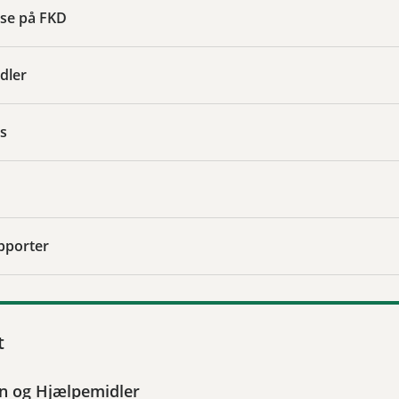
se på FKD
dler
s
pporter
t
on og Hjælpemidler