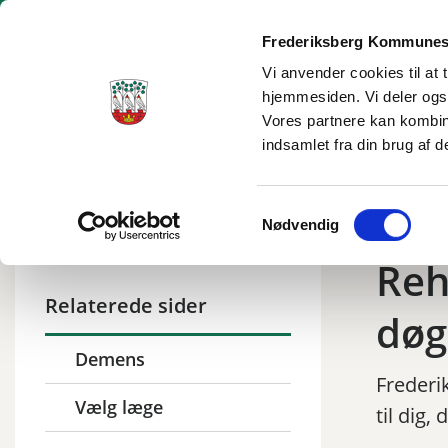
Frederiksberg Kommunes
Vi anvender cookies til at 
hjemmesiden. Vi deler ogs
Borgerservice
Dagtilbud og skole
Social og sundhe
Vores partnere kan kombin
indsamlet fra din brug af d
Tilbage til
Frederiksberg
/
Social og sundhed
/
Læge, sundhed og sygepl
Samtykkevalg
Nødvendig
Reh
Relaterede sider
døg
Demens
Frederi
Vælg læge
til dig,