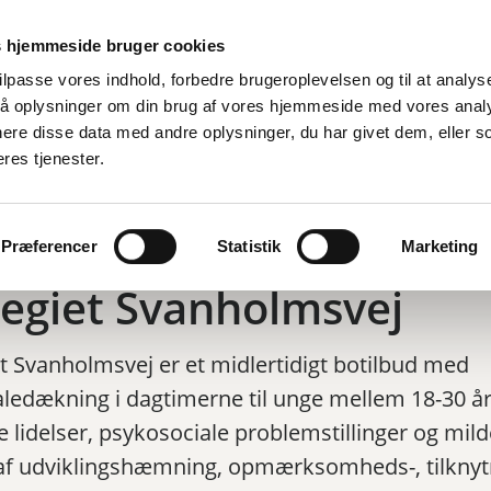
Er
 hjemmeside bruger cookies
tilpasse vores indhold, forbedre brugeroplevelsen og til at analyse
å oplysninger om din brug af vores hjemmeside med vores anal
d
By, bolig og miljø
Fritid og oplevelser
Job og ledighed
ere disse data med andre oplysninger, du har givet dem, eller s
eres tjenester.
Tilbage til
Botilbud
/
Kollegiet Svanholmsvej
Præferencer
Statistik
Marketing
legiet Svanholmsvej
et Svanholmsvej er et midlertidigt botilbud med
ledækning i dagtimerne til unge mellem 18-30 å
e lidelser, psykosociale problemstillinger og mild
af udviklingshæmning, opmærksomheds-, tilknyt