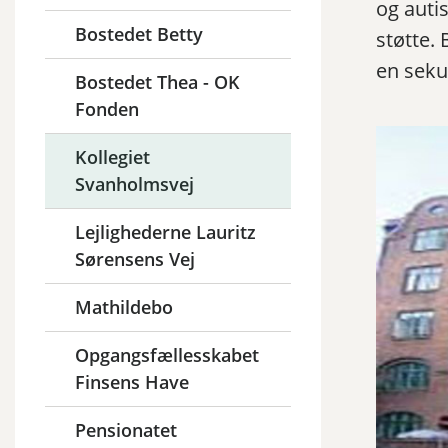
og auti
Bostedet Betty
støtte.
en seku
Bostedet Thea - OK
Fonden
Kollegiet
Svanholmsvej
Lejlighederne Lauritz
Sørensens Vej
Mathildebo
Opgangsfællesskabet
Finsens Have
Pensionatet