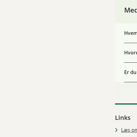
Med
Hvem 
Hvord
Er du
Links
Læs om