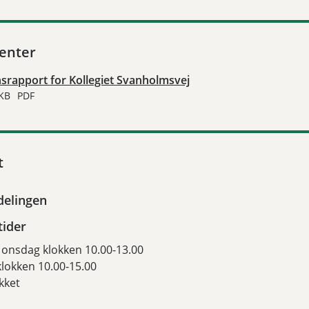
enter
nsrapport for Kollegiet Svanholmsvej
 KB
PDF
t
delingen
tider
onsdag klokken 10.00-13.00
lokken 10.00-15.00
kket