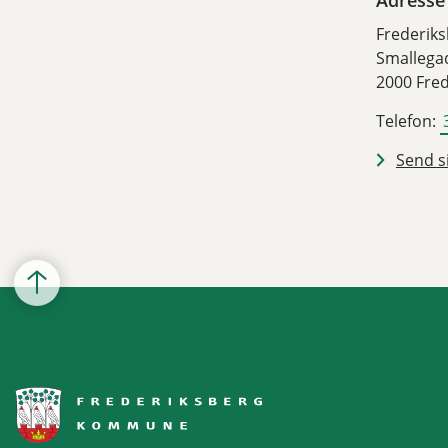
Frederik
Smallega
2000 Fre
Telefon:
Send si