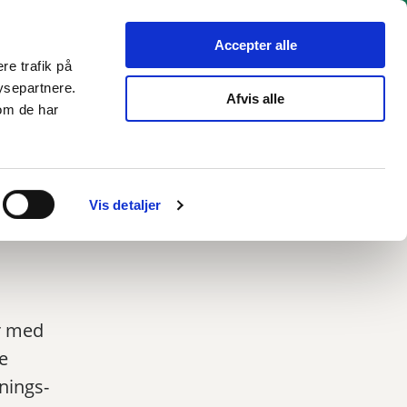
hverv
Politik
Bliv hørt
Kommunen
English
Accepter alle
re trafik på
ysepartnere.
Afvis alle
om de har
Vis detaljer
r med
e
nings-