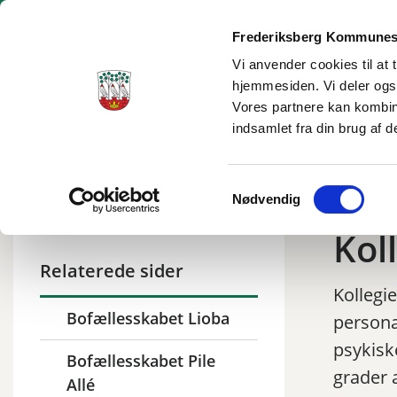
Frederiksberg Kommunes
Vi anvender cookies til at 
hjemmesiden. Vi deler ogs
Borgerservice
Dagtilbud og skole
Social og sundhe
Vores partnere kan kombin
indsamlet fra din brug af d
Frederiksberg
/
Social og sundhed
/
Handicap og psykiatri
/
Samtykkevalg
Nødvendig
Kol
Relaterede sider
Kollegi
Bofællesskabet Lioba
persona
psykisk
Bofællesskabet Pile
grader 
Allé