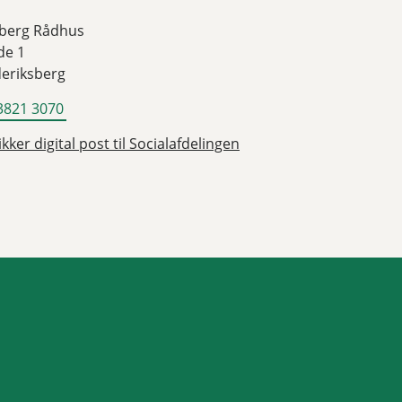
sberg Rådhus
de 1
deriksberg
3821 3070
kker digital post til Socialafdelingen