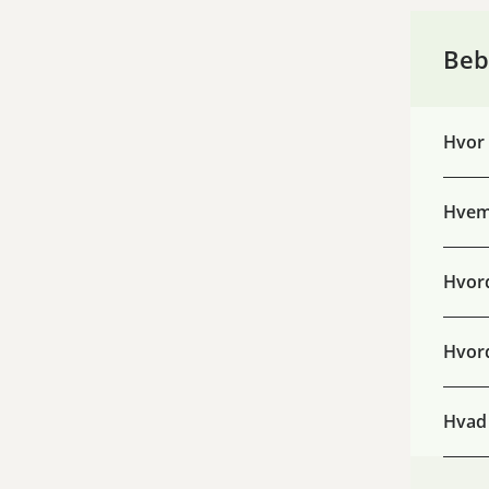
Beb
Hvor 
Hvem 
Hvord
Hvord
Hvad 