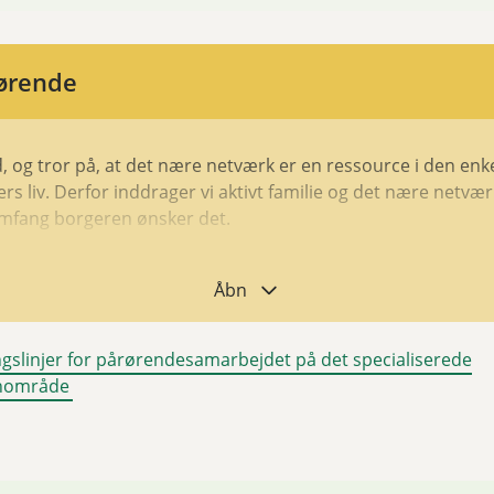
ørende
d, og tror på, at det nære netværk er en ressource i den enk
rs liv. Derfor inddrager vi aktivt familie og det nære netvær
mfang borgeren ønsker det.
ende er altid velkommen til at få en snak med personalet, 
Åbn
r det tilladelse fra beboeren, hvad der må tales om med d
ende. Som pårørende kan du altid få generelle informatio
gslinjer for pårørendesamarbejdet på det specialiserede
n læse mere om forventninger i pjecen ”retningslinjer for
nområde
endesamarbejdet på det specialiserede socialområde for
ne”