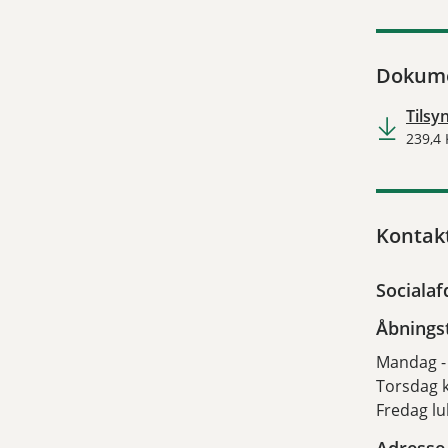
Dokum
Tilsy
239,4
Kontak
Socialaf
Åbnings
Mandag - 
Torsdag k
Fredag lu
Adresse