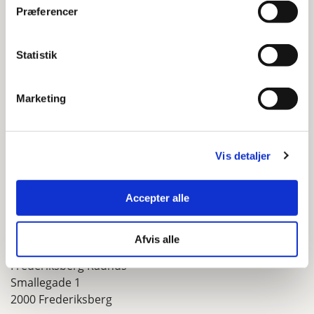
Yderligere information
Præferencer
Tilsynsrapport 2017
Statistik
Marketing
Kontakt
Socialafdelingen
Åbningstider
Vis detaljer
Mandag - onsdag klokken 10.00-13.00
Torsdag klokken 10.00-15.00
Accepter alle
Fredag lukket
Afvis alle
Adresse
Frederiksberg Rådhus
Smallegade 1
2000 Frederiksberg