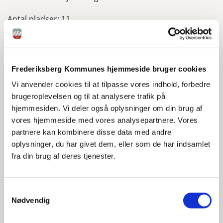
Antal pladser: 11
Om Mathildebo
Åbn alle
Frederiksberg Kommunes hjemmeside bruger cookies
Vi anvender cookies til at tilpasse vores indhold, forbedre
Om tilbuddet
brugeroplevelsen og til at analysere trafik på
hjemmesiden. Vi deler også oplysninger om din brug af
vores hjemmeside med vores analysepartnere. Vores
Om området/boligerne
partnere kan kombinere disse data med andre
oplysninger, du har givet dem, eller som de har indsamlet
Ydelser og samværsaktiviteter
fra din brug af deres tjenester.
Samtykkevalg
Nødvendig