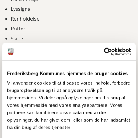
Lyssignal
Renholdelse
Rotter
Skilte
Ved fejl på lyssignal eller gadebelysning
kontakt:
Frederiksberg Kommune, mandag klokken 9-14, tirsdag
Frederiksberg Kommunes hjemmeside bruger cookies
kl. 10-14, onsdag og torsdag klokken 9-14 og fredag
Vi anvender cookies til at tilpasse vores indhold, forbedre
klokken 9-13, telefon 38 21 42 92.
brugeroplevelsen og til at analysere trafik på
hjemmesiden. Vi deler også oplysninger om din brug af
Ved akut opståede fejl uden for
vores hjemmeside med vores analysepartnere. Vores
kommunens telefontid kontakt:
partnere kan kombinere disse data med andre
Gadebelysning: EDF Denmark telefon: 87 36 28 43
oplysninger, du har givet dem, eller som de har indsamlet
Signalanlæg: Swarco, Vagttelefon: 36 88 88 80
fra din brug af deres tjenester.